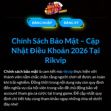
Bỏ
qua
nội
dung
ĐĂNG NHẬP
ĐĂNG KÝ
Chính Sách Bảo Mật – Cập
Nhật Điều Khoản 2026 Tại
Rikvip
Chính sách bảo mật
là cam kết mà
rikvip
thực hiện với
thành viên nằm chắc chắn rằng người chơi sẽ được an toàn
khi trải nghiệm. Đồng thời trong nội dung này còn quy định
đến nghĩa vụ của hội viên trong vấn đề chủ động bảo vệ
account tham gia cá cược tại trang game. Để cập nhật quy
định chi tiết hãy cùng tham khảo ngay những chia sẻ dưới
đây nhé!