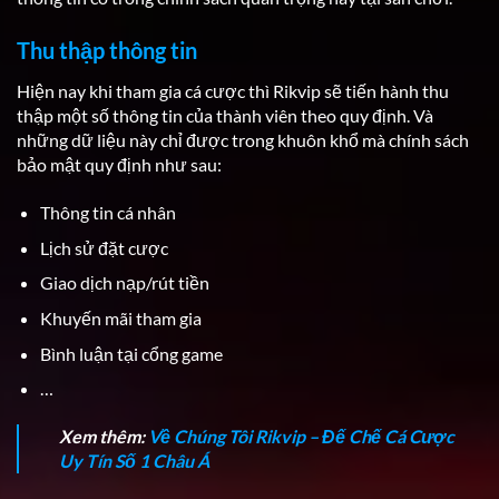
Thu thập thông tin
Hiện nay khi tham gia cá cược thì Rikvip sẽ tiến hành thu
thập một số thông tin của thành viên theo quy định. Và
những dữ liệu này chỉ được trong khuôn khổ mà chính sách
bảo mật quy định như sau:
Thông tin cá nhân
Lịch sử đặt cược
Giao dịch nạp/rút tiền
Khuyến mãi tham gia
Bình luận tại cổng game
…
Xem thêm:
Về Chúng Tôi Rikvip – Đế Chế Cá Cược
Uy Tín Số 1 Châu Á