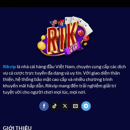
Rikvip
là nhà cái hàng đầu Việt Nam, chuyên cung cấp các dịch
vụ cá cược trực tuyến đa dạng và uy tín. Với giao diện thân
thiện, hệ thống bảo mật cao cấp và nhiều chương trình
khuyến mãi hấp dẫn, Rikvip mang đến trải nghiệm giải trí
tuyệt vời cho người chơi mọi lúc, mọi nơi.
GIỚI THIỆU