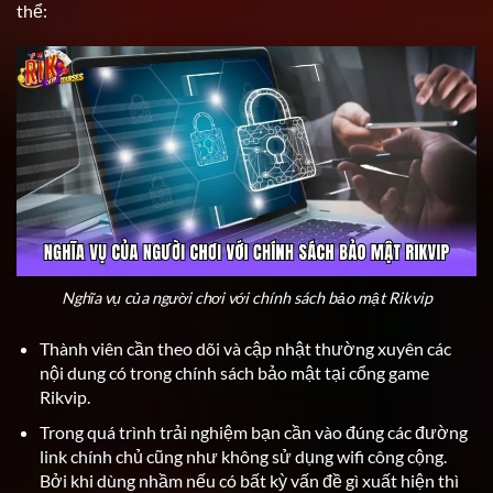
thể:
Nghĩa vụ của người chơi với chính sách bảo mật Rikvip
Thành viên cần theo dõi và cập nhật thường xuyên các
nội dung có trong chính sách bảo mật tại cổng game
Rikvip.
Trong quá trình trải nghiệm bạn cần vào đúng các đường
link chính chủ cũng như không sử dụng wifi công cộng.
Bởi khi dùng nhầm nếu có bất kỳ vấn đề gì xuất hiện thì