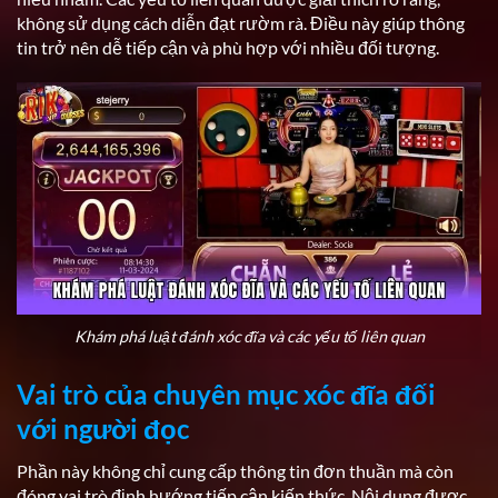
không sử dụng cách diễn đạt rườm rà. Điều này giúp thông
tin trở nên dễ tiếp cận và phù hợp với nhiều đối tượng.
Khám phá luật đánh xóc đĩa và các yếu tố liên quan
Vai trò của chuyên mục xóc đĩa đối
với người đọc
Phần này không chỉ cung cấp thông tin đơn thuần mà còn
đóng vai trò định hướng tiếp cận kiến thức. Nội dung được