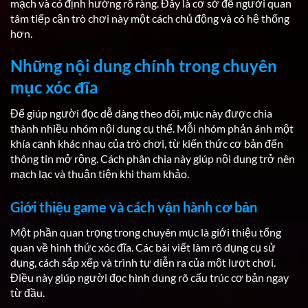
mạch và có định hướng rõ ràng. Đây là cơ sở để người quan
tâm tiếp cận trò chơi này một cách chủ động và có hệ thống
hơn.
Những nội dung chính trong chuyên
mục xóc đĩa
Để giúp người đọc dễ dàng theo dõi, mục này được chia
thành nhiều nhóm nội dung cụ thể. Mỗi nhóm phản ánh một
khía cạnh khác nhau của trò chơi, từ kiến thức cơ bản đến
thông tin mở rộng. Cách phân chia này giúp nội dung trở nên
mạch lạc và thuận tiện khi tham khảo.
Giới thiệu game và cách vận hành cơ bản
Một phần quan trọng trong chuyên mục là giới thiệu tổng
quan về hình thức xóc đĩa. Các bài viết làm rõ dụng cụ sử
dụng, cách sắp xếp và trình tự diễn ra của một lượt chơi.
Điều này giúp người đọc hình dung rõ cấu trúc cơ bản ngay
từ đầu.