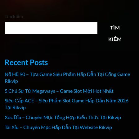
Tìm kiếm
TÌM
KIẾM
Recent Posts
Nổ Hũ 90 – Tựa Game Siêu Phẩm Hấp Dẫn Tại Cổng Game
Rikvip
5 Chú Sư Tử Megaways – Game Slot Mới Hot Nhất
Siêu Cấp ACE – Siêu Phẩm Slot Game Hấp Dẫn Năm 2026
Tại Rikvip
Xóc Đĩa – Chuyên Mục Tổng Hợp Kiến Thức Tại Rikvip
Tài Xỉu – Chuyên Mục Hấp Dẫn Tại Website Rikvip