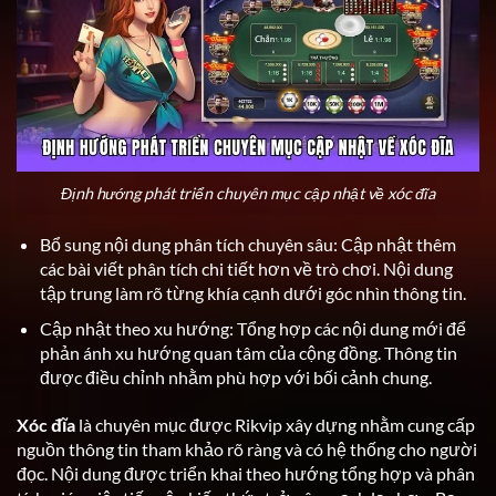
Định hướng phát triển chuyên mục cập nhật về xóc đĩa
Bổ sung nội dung phân tích chuyên sâu: Cập nhật thêm
các bài viết phân tích chi tiết hơn về trò chơi. Nội dung
tập trung làm rõ từng khía cạnh dưới góc nhìn thông tin.
Cập nhật theo xu hướng: Tổng hợp các nội dung mới để
phản ánh xu hướng quan tâm của cộng đồng. Thông tin
được điều chỉnh nhằm phù hợp với bối cảnh chung.
Xóc đĩa
là chuyên mục được Rikvip xây dựng nhằm cung cấp
nguồn thông tin tham khảo rõ ràng và có hệ thống cho người
đọc. Nội dung được triển khai theo hướng tổng hợp và phân