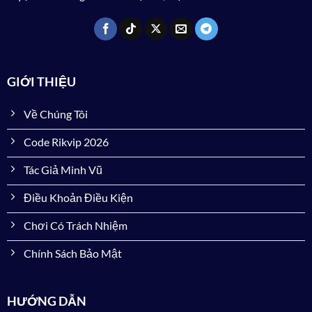
GIỚI THIỆU
Về Chúng Tôi
Code Rikvip 2026
Tác Giả Minh Vũ
Điều Khoản Điều Kiện
Chơi Có Trách Nhiệm
Chính Sách Bảo Mật
HƯỚNG DẪN