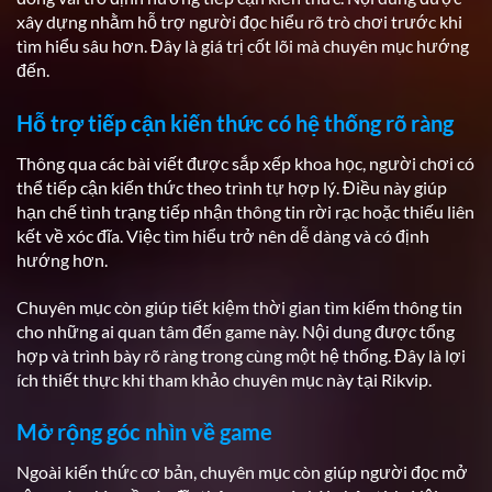
xây dựng nhằm hỗ trợ người đọc hiểu rõ trò chơi trước khi
tìm hiểu sâu hơn. Đây là giá trị cốt lõi mà chuyên mục hướng
đến.
Hỗ trợ tiếp cận kiến thức có hệ thống rõ ràng
Thông qua các bài viết được sắp xếp khoa học, người chơi có
thể tiếp cận kiến thức theo trình tự hợp lý. Điều này giúp
hạn chế tình trạng tiếp nhận thông tin rời rạc hoặc thiếu liên
kết về xóc đĩa. Việc tìm hiểu trở nên dễ dàng và có định
hướng hơn.
Chuyên mục còn giúp tiết kiệm thời gian tìm kiếm thông tin
cho những ai quan tâm đến game này. Nội dung được tổng
hợp và trình bày rõ ràng trong cùng một hệ thống. Đây là lợi
ích thiết thực khi tham khảo chuyên mục này tại Rikvip.
Mở rộng góc nhìn về game
Ngoài kiến thức cơ bản, chuyên mục còn giúp người đọc mở